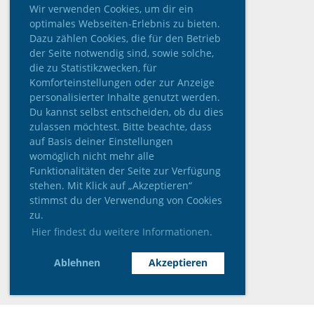
Wir verwenden Cookies, um dir ein
optimales Webseiten-Erlebnis zu bieten.
Dazu zählen Cookies, die für den Betrieb
der Seite notwendig sind, sowie solche,
die zu Statistikzwecken, für
Komforteinstellungen oder zur Anzeige
personalisierter Inhalte genutzt werden.
Du kannst selbst entscheiden, ob du dies
zulassen möchtest. Bitte beachte, dass
auf Basis deiner Einstellungen
womöglich nicht mehr alle
Funktionalitäten der Seite zur Verfügung
stehen. Mit Klick auf „Akzeptieren“
stimmst du der Verwendung von Cookies
zu.
Hier findest du weitere Informationen.
Ablehnen
Akzeptieren