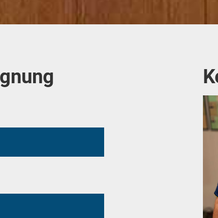
egnung
K