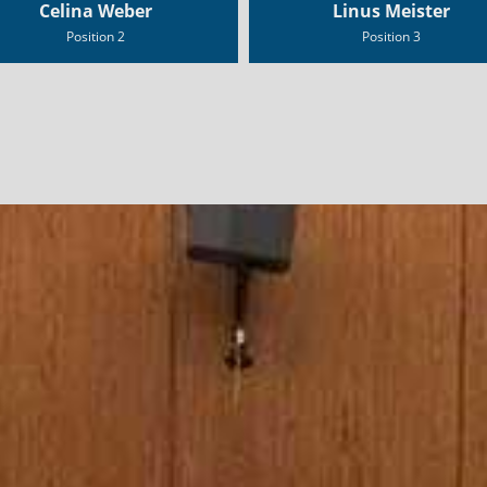
Celina Weber
Linus Meister
Position 2
Position 3