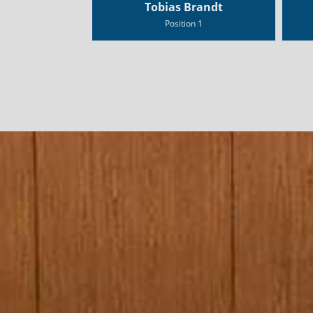
Tobias Brandt
Position 1