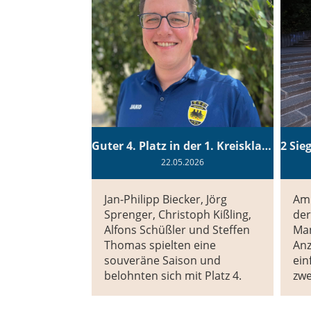
Guter 4. Platz in der 1. Kreisklasse
22.05.2026
Jan-Philipp Biecker, Jörg
Am
Sprenger, Christoph Kißling,
der
Alfons Schüßler und Steffen
Ma
Thomas spielten eine
Anz
souveräne Saison und
ein
belohnten sich mit Platz 4.
zwe