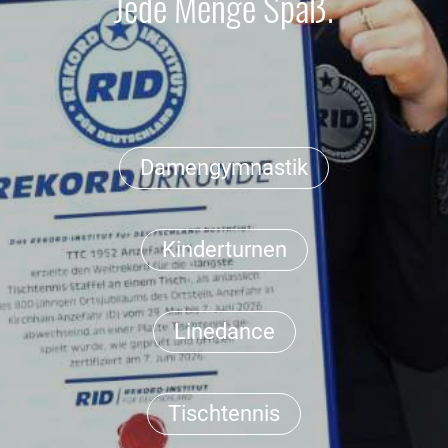
Jede Menge Spaß.
Damengymnastik
Kinderturnen
Linedance
Tischtennis