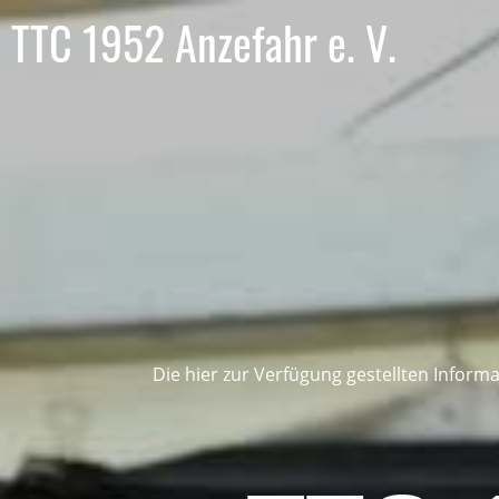
TTC 1952 Anzefahr e. V.
Die hier zur Verfügung gestellten Inform