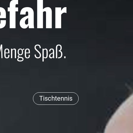
efahr
Menge Spaß.
Tischtennis