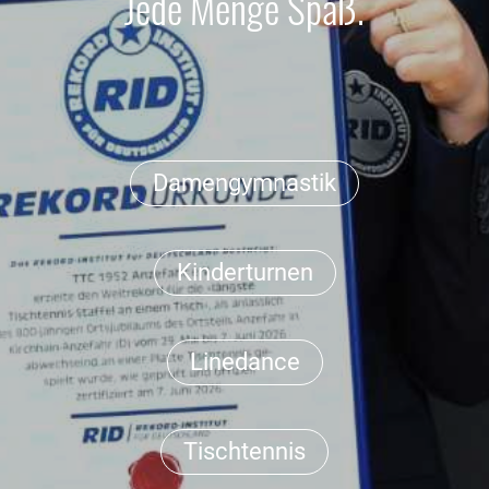
Jede Menge Spaß.
Damengymnastik
Kinderturnen
Linedance
Tischtennis