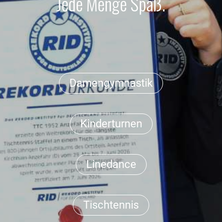
Jede Menge Spaß.
Damengymnastik
Kinderturnen
Linedance
Tischtennis