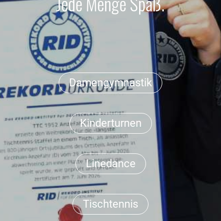
Jede Menge Spaß.
Damengymnastik
Kinderturnen
Linedance
Tischtennis